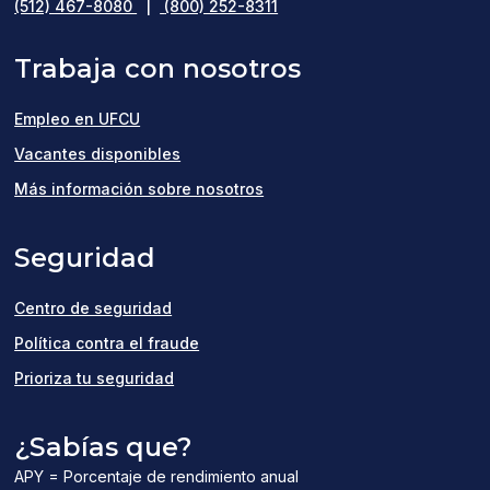
(512) 467-8080
|
(800) 252-8311
Trabaja con nosotros
Empleo en UFCU
(opens
Vacantes disponibles
in
Más información sobre nosotros
a
Seguridad
new
window)
Centro de seguridad
Política contra el fraude
Prioriza tu seguridad
¿Sabías que?
APY = Porcentaje de rendimiento anual