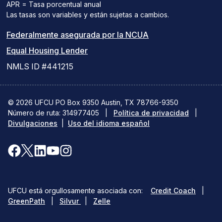
APR = Tasa porcentual anual
Las tasas son variables y están sujetas a cambios.
(el
Federalmente asegurada por la NCUA
(el
enlace
Equal Housing Lender
enlace
del
NMLS ID #441215
abre
PDF
una
abre
© 2026 UFCU PO Box 9350 Austin, TX 78766-9350
Número de ruta: 314977405
nueva
|
Política de privacidad
una
|
Divulgaciones
|
Uso del idioma español
ventana)
nueva
ventana)
Facebook
X(se
LinkedIn
YouTube
Instagram
(se
abre
(se
(se
(se
abre
en
abre
abre
abre
(opens
UFCU está orgullosamente asociada con:
Credit Coach
|
en
una
en
en
en
(opens
(opens
in
GreenPath
|
Silvur
|
Zelle
in
in
a
una
nueva
una
una
una
a
a
new