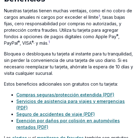
Nuestras tarjetas tienen muchas ventajas, como el no cobro de
1
cargos anuales ni cargos por exceder el límite
, tasas bajas
fijas, cero responsabilidad por compras no autorizadas, y
protección contra fraudes. Utiliza tu tarjeta para agregar
®
fondos a opciones de pagos digitales como Apple Pay
,
®
®,
1
PayPal
, VISA
y más.
Bloquea o desbloquea tu tarjeta al instante para tu tranquilidad,
sin perder la conveniencia de una tarjeta de uso diario. Si es
necesario reemplazar tu tarjeta, ahórrate la espera de 10 días y
visita cualquier sucursal.
Estos beneficios adicionales son gratuitos con tu tarjeta:
(opens
Compras seguras/protección extendida (PDF)
in
Servicios de asistencia para viajes y emergencias
(opens
a
(PDF)
in
(opens
new
Seguro de accidentes de viaje (PDF)
a
in
window)
Exención por daños por colisión en automóviles
new
(opens
a
rentados (PDF)
window)
in
new
Las
alertas
y el
monitoreo de fraudes
también son gratuitos.