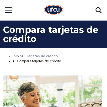
Ir
Ir
Buscar
al
al
Abrir
contenido
contenido
menú
principal
de
pie
Compara tarjetas de
de
página
crédito
Inicio
Tarjetas de crédito
Compara tarjetas de crédito