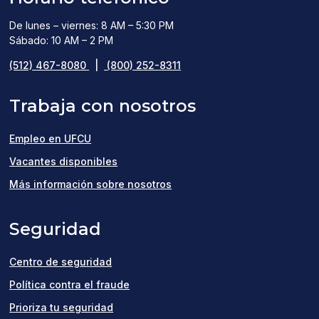
De lunes – viernes: 8 AM – 5:30 PM
Sábado: 10 AM – 2 PM
(512) 467-8080
|
(800) 252-8311
Trabaja con nosotros
Empleo en UFCU
(opens
Vacantes disponibles
in
Más información sobre nosotros
a
Seguridad
new
window)
Centro de seguridad
Política contra el fraude
Prioriza tu seguridad