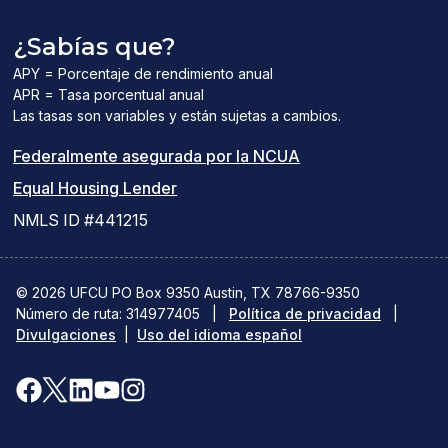
¿Sabías que?
APY = Porcentaje de rendimiento anual
APR = Tasa porcentual anual
Las tasas son variables y están sujetas a cambios.
(el
Federalmente asegurada por la NCUA
(el
enlace
Equal Housing Lender
enlace
del
NMLS ID #441215
abre
PDF
una
abre
© 2026 UFCU PO Box 9350 Austin, TX 78766-9350
Número de ruta: 314977405
nueva
|
Política de privacidad
una
|
Divulgaciones
|
Uso del idioma español
ventana)
nueva
ventana)
Facebook
X(se
LinkedIn
YouTube
Instagram
(se
abre
(se
(se
(se