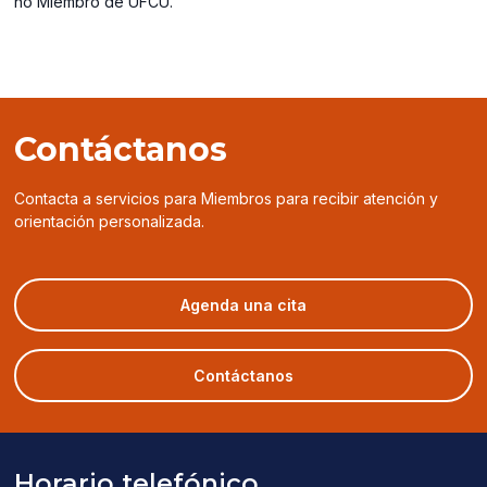
no Miembro de UFCU.
Contáctanos
Contacta a servicios para Miembros para recibir atención y
orientación personalizada.
(opens
Agenda una cita
in
a
new
Contáctanos
window)
Horario telefónico