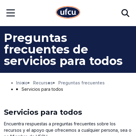
Ir
Ir
Buscar
al
al
Abrir
contenido
contenido
menú
principal
de
pie
Preguntas
de
página
frecuentes de
servicios para todos
Inicio
Recursos
Preguntas frecuentes
Servicios para todos
Servicios para todos
Encuentra respuestas a preguntas frecuentes sobre los
recursos y el apoyo que ofrecemos a cualquier persona, sea o