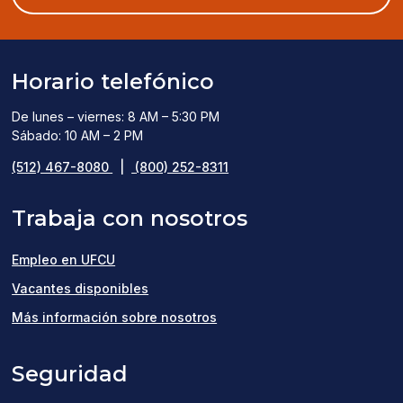
window)
Horario telefónico
De lunes – viernes: 8 AM – 5:30 PM
Sábado: 10 AM – 2 PM
(512) 467-8080
|
(800) 252-8311
Trabaja con nosotros
Empleo en UFCU
(opens
Vacantes disponibles
in
Más información sobre nosotros
a
Seguridad
new
window)