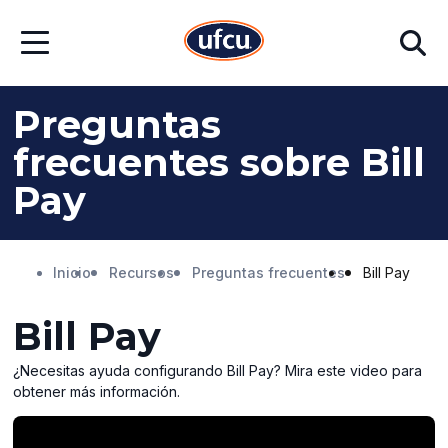
Ir
Ir
Buscar
al
al
Abrir
contenido
contenido
menú
principal
de
pie
Preguntas
de
página
frecuentes sobre Bill
Pay
Inicio
Recursos
Preguntas frecuentes
Bill Pay
Bill Pay
¿Necesitas ayuda configurando Bill Pay? Mira este video para
obtener más información.