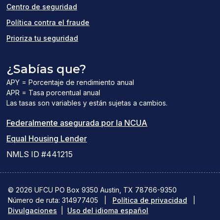
Centro de seguridad
Política contra el fraude
Prioriza tu seguridad
¿Sabías que?
APY = Porcentaje de rendimiento anual
APR = Tasa porcentual anual
Las tasas son variables y están sujetas a cambios.
(el
Federalmente asegurada por la NCUA
(el
enlace
Equal Housing Lender
enlace
del
NMLS ID #441215
abre
PDF
una
abre
© 2026 UFCU PO Box 9350 Austin, TX 78766-9350
Número de ruta: 314977405
nueva
|
Política de privacidad
una
|
Divulgaciones
|
Uso del idioma español
ventana)
nueva