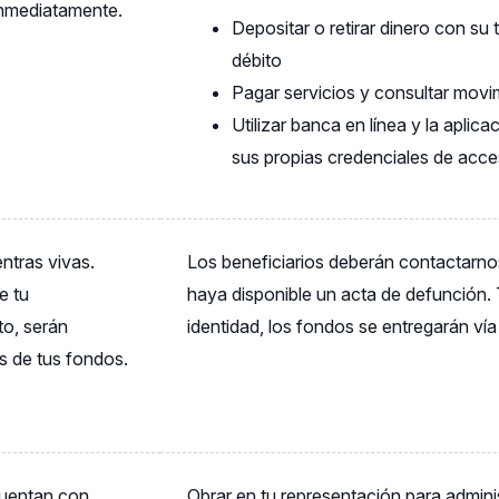
inmediatamente.
Depositar o retirar dinero con su 
débito
Pagar servicios y consultar movi
Utilizar banca en línea y la aplic
sus propias credenciales de acc
ntras vivas.
Los beneficiarios deberán contactarn
e tu
haya disponible un acta de defunción. 
to, serán
identidad, los fondos se entregarán vía
os de tus fondos.
cuentan con
Obrar en tu representación para adminis