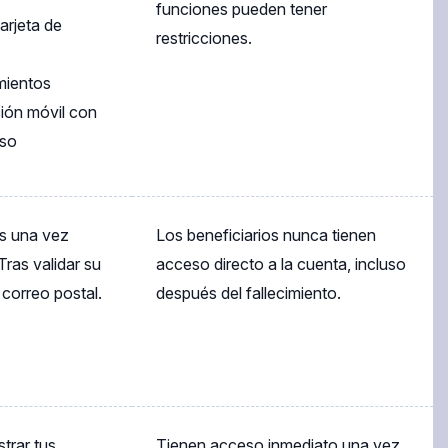
funciones pueden tener
tarjeta de
restricciones.
mientos
ación móvil con
eso
os una vez
Los beneficiarios nunca tienen
Tras validar su
acceso directo a la cuenta, incluso
 correo postal.
después del fallecimiento.
trar tus
Tienen acceso inmediato una vez