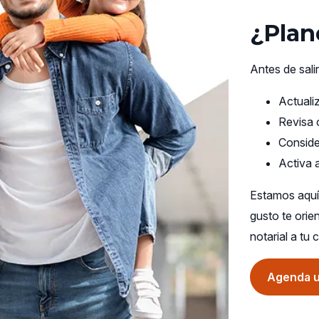
¿Plane
Antes de sali
Actuali
Revisa o
Conside
Activa a
Estamos aquí
gusto te orie
notarial a tu
Agenda u