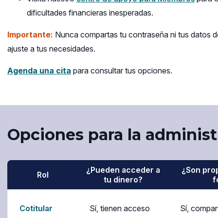
a
dificultades financieras inesperadas.
new
Importante:
Nunca compartas tu contraseña ni tus datos de
window
ajuste a tus necesidades.
(opens
Agenda una cita
para consultar tus opciones.
in
a
new
window)
Opciones para la administ
¿Pueden acceder a
¿Son prop
Rol
tu dinero?
f
Cotitular
Sí, tienen acceso
Sí, compar