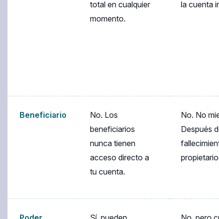
total en cualquier
la cuenta 
momento.
Beneficiario
No. Los
No. No mie
beneficiarios
Después d
nunca tienen
fallecimien
acceso directo a
propietari
tu cuenta.
Poder
Sí, pueden
No, pero 