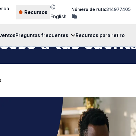
erca
Número de ruta:
314977405
Recursos
copia
English
el
número
de
ruta
ventos
Preguntas frecuentes
Recursos para retiro
ceso a tus cuent
en
el
portapapeles
as