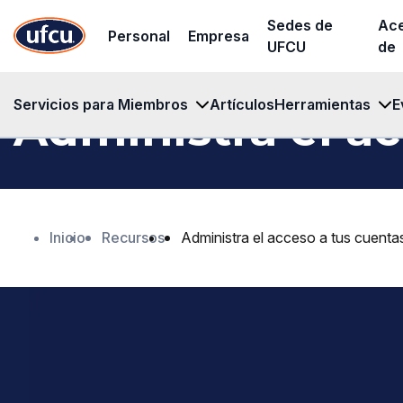
Ir
Ir
Sedes de
Ac
Personal
Empresa
al
al
UFCU
de
contenido
contenido
principal
de
Servicios para Miembros
Artículos
Herramientas
E
Administra el ac
pie
de
página
Inicio
Recursos
Administra el acceso a tus cuent