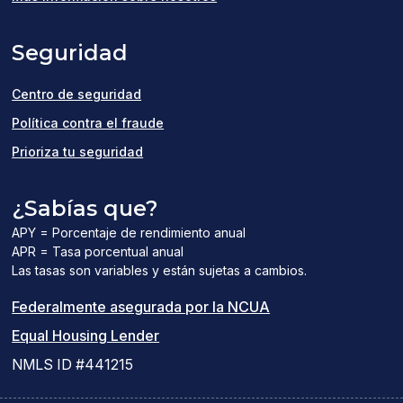
a
Seguridad
new
window)
Centro de seguridad
Política contra el fraude
Prioriza tu seguridad
¿Sabías que?
APY = Porcentaje de rendimiento anual
APR = Tasa porcentual anual
Las tasas son variables y están sujetas a cambios.
(el
Federalmente asegurada por la NCUA
(el
enlace
Equal Housing Lender
enlace
del
NMLS ID #441215
abre
PDF