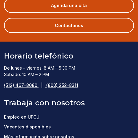
(opens
Agenda una cita
in
a
new
Contáctanos
window)
Horario telefónico
De lunes – viernes: 8 AM – 5:30 PM
Sábado: 10 AM – 2 PM
(512) 467-8080
|
(800) 252-8311
Trabaja con nosotros
Empleo en UFCU
(opens
Vacantes disponibles
in
Más información sobre nosotros