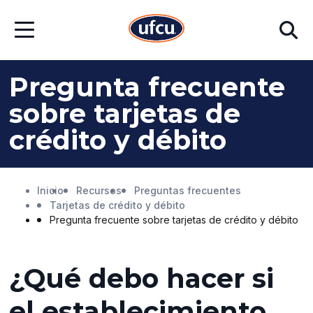
Ir
Ir
Buscar
al
al
Abrir
contenido
contenido
menú
principal
de
pie
Pregunta frecuente
de
página
sobre tarjetas de
crédito y débito
Inicio
Recursos
Preguntas frecuentes
Tarjetas de crédito y débito
Pregunta frecuente sobre tarjetas de crédito y débito
¿Qué debo hacer si
el establecimiento