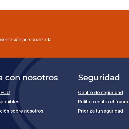
orientación personalizada.
a con nosotros
Seguridad
UFCU
Centro de seguridad
(opens
sponibles
Política contra el fraud
in
ción sobre nosotros
Prioriza tu seguridad
a