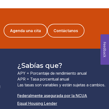
(opens
Agenda una cita
Contáctanos
in
a
Feedback
new
window)
¿Sabías que?
APY = Porcentaje de rendimiento anual
APR = Tasa porcentual anual
Las tasas son variables y están sujetas a cambios.
e
(el
Federalmente asegurada por la NCUA
(el
enlace
Equal Housing Lender