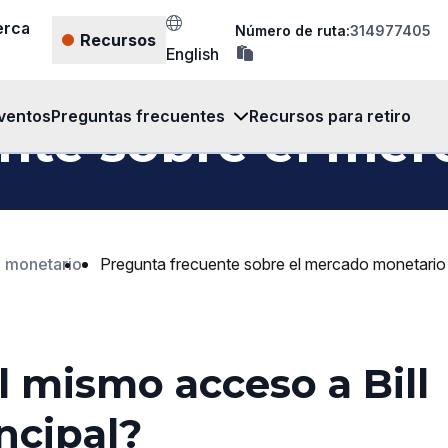
erca
Número de ruta:
314977405
Recursos
copia
English
el
número
de
ruta
ventos
Preguntas frecuentes
Recursos para retiro
nte sobre el me
en
el
portapapeles
 monetario
Pregunta frecuente sobre el mercado monetario
l mismo acceso a Bill
incipal?