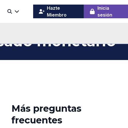
(opens
Hazte
Inicia
Buscar
in
Miembro
sesión
a
new
window)
rcado monetario
Más preguntas
frecuentes