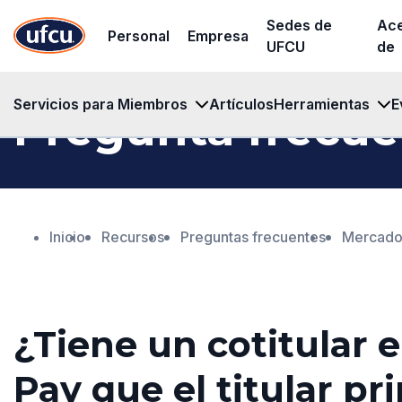
Ir
Ir
Sedes de
Ac
Personal
Empresa
al
al
UFCU
de
contenido
contenido
principal
de
Servicios para Miembros
Artículos
Herramientas
E
Pregunta frecue
pie
de
página
Inicio
Recursos
Preguntas frecuentes
Mercado
¿Tiene un cotitular e
Pay que el titular pr