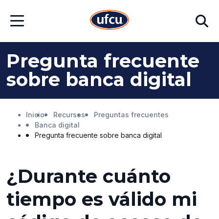
Ir
Ir
Buscar
al
al
Abrir
contenido
contenido
menú
principal
de
pie
Pregunta frecuente
de
página
sobre banca digital
Inicio
Recursos
Preguntas frecuentes
Banca digital
Pregunta frecuente sobre banca digital
¿Durante cuánto
tiempo es válido mi