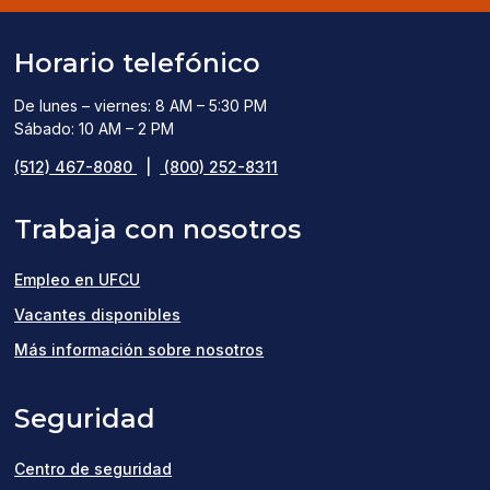
Horario telefónico
De lunes – viernes: 8 AM – 5:30 PM
Sábado: 10 AM – 2 PM
(512) 467-8080
|
(800) 252-8311
Trabaja con nosotros
Empleo en UFCU
(opens
Vacantes disponibles
in
Más información sobre nosotros
a
Seguridad
new
window)
Centro de seguridad