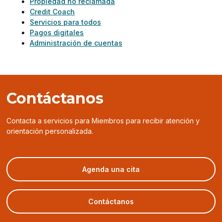
Propiedad no reclamada
Credit Coach
Servicios para todos
Pagos digitales
Administración de cuentas
Contáctanos
Contacta a servicios para Miembros para recibir atención y
orientación personalizada.
(opens
Agenda una cita
in
a
new
Contáctanos
window)