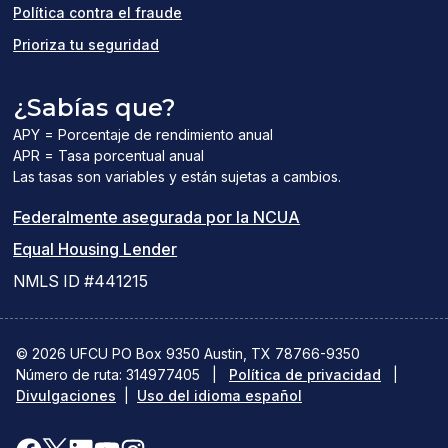
Política contra el fraude
Prioriza tu seguridad
¿Sabías que?
APY = Porcentaje de rendimiento anual
APR = Tasa porcentual anual
Las tasas son variables y están sujetas a cambios.
(el
Federalmente asegurada por la NCUA
(el
enlace
Equal Housing Lender
enlace
del
NMLS ID #441215
abre
PDF
una
abre
© 2026 UFCU PO Box 9350 Austin, TX 78766-9350
Número de ruta: 314977405
nueva
|
Política de privacidad
una
|
Divulgaciones
|
Uso del idioma español
ventana)
nueva
ventana)