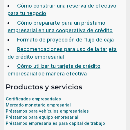
Cómo construir una reserva de efectivo
para tu negocio
Cómo prepararte para un préstamo
empresarial en una cooperativa de crédito
(open
Formato de proyección de flujo de caja
in
Recomendaciones para uso de la tarjeta
a
(opens
de crédito empresarial
new
in
Cómo utilizar tu tarjeta de crédito
windo
a
(opens
empresarial de manera efectiva
new
in
Productos y servicios
window)
a
new
Certificados empresariales
window)
Mercado monetario empresarial
Préstamos para vehículos empresariales
Préstamos para equipo empresarial
Préstamos empresariales para capital de trabajo