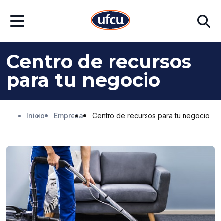
Ir
Ir
Buscar
al
al
Abrir
contenido
contenido
menú
principal
de
pie
Centro de recursos
de
página
para tu negocio
Inicio
Empresa
Centro de recursos para tu negocio