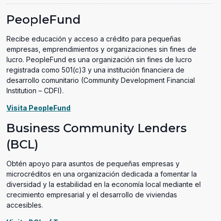
in
a
PeopleFund
new
window)
Recibe educación y acceso a crédito para pequeñas
empresas, emprendimientos y organizaciones sin fines de
lucro. PeopleFund es una organización sin fines de lucro
registrada como 501(c)3 y una institución financiera de
desarrollo comunitario (Community Development Financial
Institution – CDFI).
(opens
Visita PeopleFund
in
Business Community Lenders
a
new
(BCL)
window)
Obtén apoyo para asuntos de pequeñas empresas y
microcréditos en una organización dedicada a fomentar la
diversidad y la estabilidad en la economía local mediante el
crecimiento empresarial y el desarrollo de viviendas
accesibles.