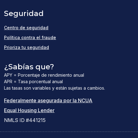
a
Seguridad
new
window)
Centro de seguridad
Política contra el fraude
Prioriza tu seguridad
¿Sabías que?
APY = Porcentaje de rendimiento anual
APR = Tasa porcentual anual
Las tasas son variables y están sujetas a cambios.
(el
Federalmente asegurada por la NCUA
(el
enlace
Equal Housing Lender
enlace
del
NMLS ID #441215
abre
PDF