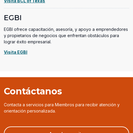
(opens
Visita BCL of Texas
in
a
EGBI
new
window)
EGBI ofrece capacitación, asesoría, y apoyo a emprendedores
y propietarios de negocios que enfrentan obstáculos para
lograr éxito empresarial.
(opens
Visita EGBI
in
a
new
window)
Contáctanos
Contacta a servicios para Miembros para recibir atención y
orientación personalizada.