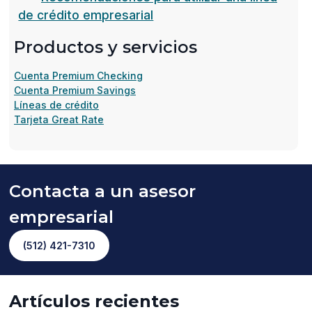
(opens
de crédito empresarial
in
Productos y servicios
a
new
Cuenta Premium Checking
window)
Cuenta Premium Savings
Líneas de crédito
Tarjeta Great Rate
Contacta a un asesor
empresarial
(opens
(512) 421-7310
in
a
new
Artículos recientes
window)