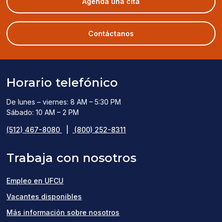
(opens
Agenda una cita
in
a
new
Contáctanos
window)
Horario telefónico
De lunes – viernes: 8 AM – 5:30 PM
Sábado: 10 AM – 2 PM
(512) 467-8080
|
(800) 252-8311
Trabaja con nosotros
Empleo en UFCU
(opens
Vacantes disponibles
in
Más información sobre nosotros