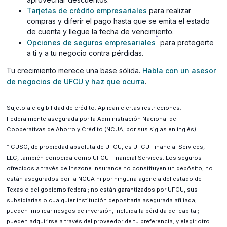
Tarjetas de crédito empresariales
para realizar
compras y diferir el pago hasta que se emita el estado
de cuenta y llegue la fecha de vencimiento.
*
Opciones de seguros empresariales
para protegerte
a ti y a tu negocio contra pérdidas.
Tu crecimiento merece una base sólida.
Habla con un asesor
(opens
de negocios de UFCU y haz que ocurra
.
in
a
Sujeto a elegibilidad de crédito. Aplican ciertas restricciones.
new
Federalmente asegurada por la Administración Nacional de
window)
Cooperativas de Ahorro y Crédito (NCUA, por sus siglas en inglés).
* CUSO, de propiedad absoluta de UFCU, es UFCU Financial Services,
LLC, también conocida como UFCU Financial Services. Los seguros
ofrecidos a través de Inszone Insurance no constituyen un depósito; no
están asegurados por la NCUA ni por ninguna agencia del estado de
Texas o del gobierno federal; no están garantizados por UFCU, sus
subsidiarias o cualquier institución depositaria asegurada afiliada;
pueden implicar riesgos de inversión, incluida la pérdida del capital;
pueden adquirirse a través del proveedor de tu preferencia; y elegir otro