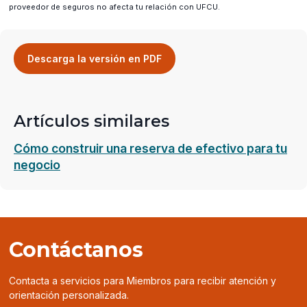
proveedor de seguros no afecta tu relación con UFCU.
(opens
Descarga la versión en PDF
in
a
new
window)
Artículos similares
Cómo construir una reserva de efectivo para tu
negocio
Contáctanos
Contacta a servicios para Miembros para recibir atención y
orientación personalizada.