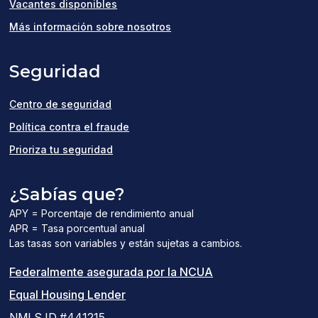
(opens
Vacantes disponibles
in
Más información sobre nosotros
a
Seguridad
new
window)
Centro de seguridad
Política contra el fraude
Prioriza tu seguridad
¿Sabías que?
APY = Porcentaje de rendimiento anual
APR = Tasa porcentual anual
Las tasas son variables y están sujetas a cambios.
(el
Federalmente asegurada por la NCUA
(el
enlace
Equal Housing Lender
enlace
del
NMLS ID #441215