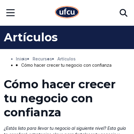
Ir
Ir
Buscar
al
al
Abrir
contenido
contenido
menú
principal
de
pie
Artículos
de
página
Inicio
Recursos
Artículos
Cómo hacer crecer tu negocio con confianza
Cómo hacer crecer
tu negocio con
confianza
¿Estás listo para llevar tu negocio al siguiente nivel? Esta guía