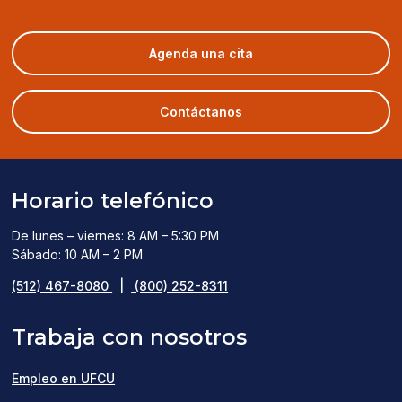
(opens
Agenda una cita
in
a
new
Contáctanos
window)
Horario telefónico
De lunes – viernes: 8 AM – 5:30 PM
Sábado: 10 AM – 2 PM
(512) 467-8080
|
(800) 252-8311
Trabaja con nosotros
Empleo en UFCU