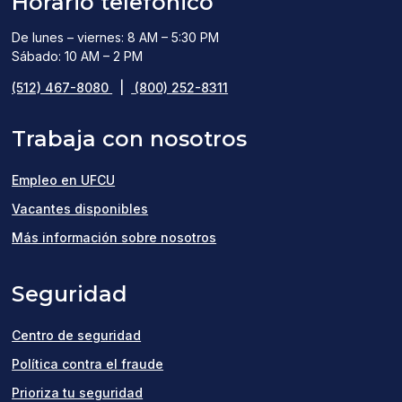
Horario telefónico
De lunes – viernes: 8 AM – 5:30 PM
Sábado: 10 AM – 2 PM
(512) 467-8080
|
(800) 252-8311
Trabaja con nosotros
Empleo en UFCU
(opens
Vacantes disponibles
in
Más información sobre nosotros
a
Seguridad
new
window)
Centro de seguridad
Política contra el fraude
Prioriza tu seguridad