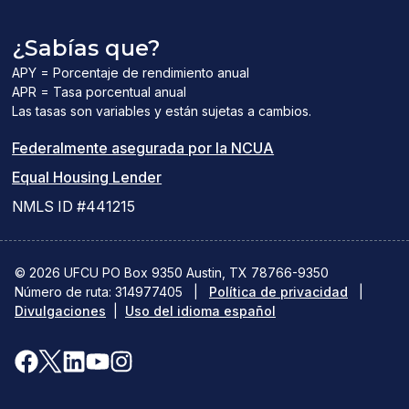
¿Sabías que?
APY = Porcentaje de rendimiento anual
APR = Tasa porcentual anual
Las tasas son variables y están sujetas a cambios.
(el
Federalmente asegurada por la NCUA
(el
enlace
Equal Housing Lender
enlace
del
NMLS ID #441215
abre
PDF
una
abre
© 2026 UFCU PO Box 9350 Austin, TX 78766-9350
Número de ruta: 314977405
nueva
|
Política de privacidad
una
|
Divulgaciones
|
Uso del idioma español
ventana)
nueva
ventana)
Facebook
X(se
LinkedIn
YouTube
Instagram
(se
abre
(se
(se
(se