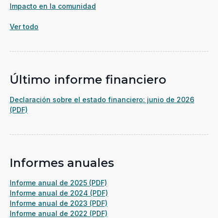
Impacto en la comunidad
Ver todo
Último informe financiero
Declaración sobre el estado financiero: junio de 2026
(opens
(PDF)
in
a
new
window)
Informes anuales
(se
Informe anual de 2025 (PDF)
abre
(se
Informe anual de 2024 (PDF)
en
(se
abre
Informe anual de 2023 (PDF)
una
abre
(se
en
Informe anual de 2022 (PDF)