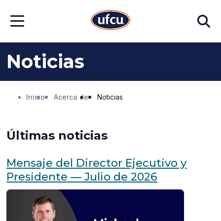
Ir
Ir
Buscar
al
al
Abrir
contenido
contenido
menú
principal
de
pie
Noticias
de
página
Inicio
Acerca de
Noticias
Últimas noticias
Mensaje del Director Ejecutivo y
Presidente — Julio de 2026