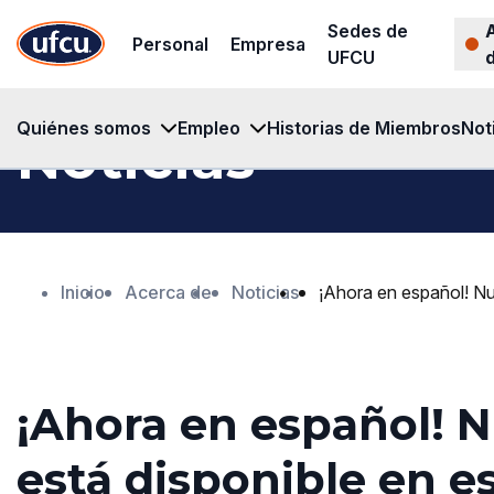
Ir
Ir
Sedes de
Personal
Empresa
al
al
UFCU
contenido
contenido
principal
de
Quiénes somos
Empleo
Historias de Miembros
Not
Noticias
pie
de
página
Inicio
Acerca de
Noticias
¡Ahora en español! Nu
¡Ahora en español! N
está disponible en e