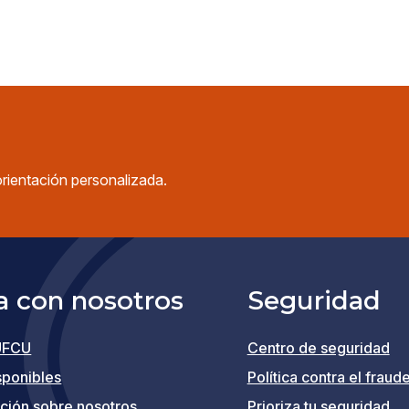
orientación personalizada.
a con nosotros
Seguridad
UFCU
Centro de seguridad
(opens
sponibles
Política contra el fraud
in
ción sobre nosotros
Prioriza tu seguridad