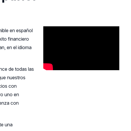
nible en español
ito financiero
an, en el idioma
nce de todas las
que nuestros
cios con
ro uno en
ienza con
te una