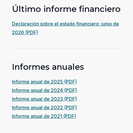
Último informe financiero
Declaración sobre el estado financiero: junio de
(opens
2026 (PDF)
in
a
new
Informes anuales
window)
(se
Informe anual de 2025 (PDF)
abre
(se
Informe anual de 2024 (PDF)
en
abre
(se
Informe anual de 2023 (PDF)
una
en
abre
(se
Informe anual de 2022 (PDF)
(se
nueva
una
en
abre
Informe anual de 2021 (PDF)
abre
ventana)
nueva
una
en