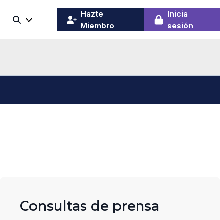
(opens
Hazte
Inicia
Buscar
in
Miembro
sesión
a
new
window)
Consultas de prensa