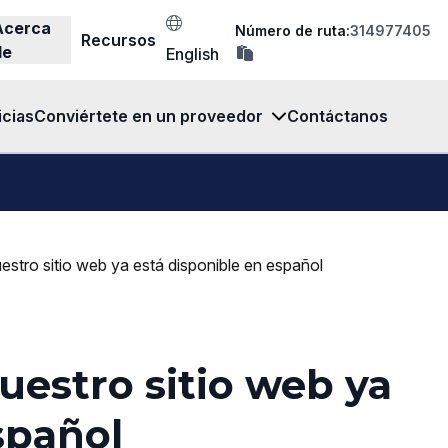
Acerca
Número de ruta:
314977405
Recursos
copia
de
English
el
número
de
ruta
icias
Conviértete en un proveedor
Contáctanos
en
el
portapapeles
estro sitio web ya está disponible en español
uestro sitio web ya
spañol