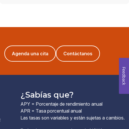
en
ventana)
nueva
una
una
ventana)
nueva
nueva
ventana)
ventana)
(opens
Agenda una cita
Contáctanos
in
a
Feedback
new
window)
¿Sabías que?
APY = Porcentaje de rendimiento anual
APR = Tasa porcentual anual
Las tasas son variables y están sujetas a cambios.
e