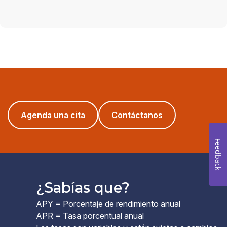
(opens
Agenda una cita
Contáctanos
in
a
Feedback
new
window)
¿Sabías que?
APY = Porcentaje de rendimiento anual
APR = Tasa porcentual anual