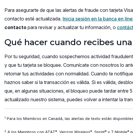
Para asegurarte de que las alertas de fraude con tarjeta Visa
contacto esté actualizada.
Inicia sesión en la banca en lín
contacto
para revisar y actualizar tu información, o
contác
Qué hacer cuando recibes una 
Por tu seguridad, cuando sospechemos actividad fraudulenta 
y que tu tarjeta se bloquee. Comunícate con nosotros lo an
retomar tus actividades con normalidad. Cuando te notifiqu
haznos saber si la transacción es válida. Si es válida, des
que, en algunas situaciones, el bloqueo puede tardar entre
actualizado nuestro sistema, puedes volver a intentar la tra
1
Para los Miembros en Canadá, las alertas de texto están disponibles
2
®
®
®
®
A los Miembros con AT&T
, Verizon Wireless
, Sprint
y T-Mobile
no