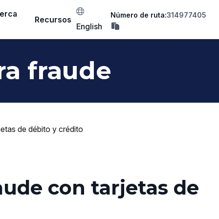
erca
Número de ruta:
314977405
Recursos
copia
English
el
número
de
ruta
ra fraude
en
el
portapapeles
etas de débito y crédito
aude con tarjetas de