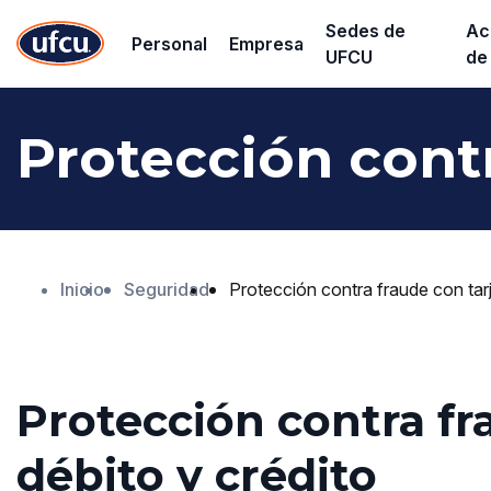
Ir
Ir
Sedes de
Ac
Personal
Empresa
al
al
UFCU
de
contenido
contenido
principal
de
Protección cont
pie
de
página
Inicio
Seguridad
Protección contra fraude con tarj
Protección contra fr
débito y crédito