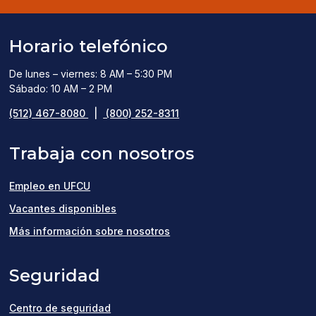
Horario telefónico
De lunes – viernes: 8 AM – 5:30 PM
Sábado: 10 AM – 2 PM
(512) 467-8080
|
(800) 252-8311
Trabaja con nosotros
Empleo en UFCU
(opens
Vacantes disponibles
in
Más información sobre nosotros
a
Seguridad
new
window)
Centro de seguridad