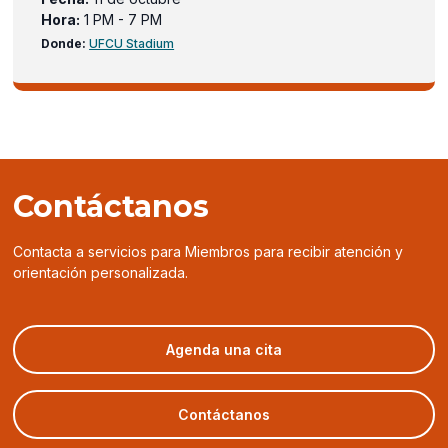
Hora:
1 PM - 7 PM
(opens
Donde:
UFCU Stadium
in
a
new
window)
Contáctanos
Contacta a servicios para Miembros para recibir atención y
orientación personalizada.
(opens
Agenda una cita
in
a
new
Contáctanos
window)