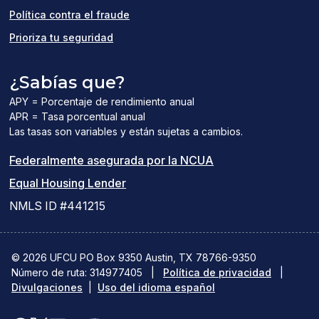
Política contra el fraude
Prioriza tu seguridad
¿Sabías que?
APY = Porcentaje de rendimiento anual
APR = Tasa porcentual anual
Las tasas son variables y están sujetas a cambios.
(el
Federalmente asegurada por la NCUA
(el
enlace
Equal Housing Lender
enlace
del
NMLS ID #441215
abre
PDF
una
abre
© 2026 UFCU PO Box 9350 Austin, TX 78766-9350
Número de ruta: 314977405
nueva
|
Política de privacidad
una
|
Divulgaciones
|
Uso del idioma español
ventana)
nueva