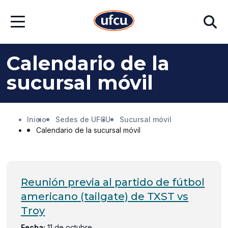
Ir
Ir
Buscar
al
al
Abrir
contenido
contenido
menú
principal
de
pie
Calendario de la
de
página
sucursal móvil
Inicio
Sedes de UFCU
Sucursal móvil
Calendario de la sucursal móvil
Reunión previa al partido de fútbol
americano (tailgate) de TXST vs
Troy
Fecha:
11 de octubre