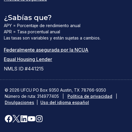
¿Sabías que?
APY = Porcentaje de rendimiento anual
APR = Tasa porcentual anual
Las tasas son variables y están sujetas a cambios.
(el
Federalmente asegurada por la NCUA
(el
enlace
Equal Housing Lender
enlace
del
NMLS ID #441215
abre
PDF
una
abre
© 2026 UFCU PO Box 9350 Austin, TX 78766-9350
Número de ruta: 314977405
nueva
|
Política de privacidad
una
|
Divulgaciones
|
Uso del idioma español
ventana)
nueva
ventana)
Facebook
X(se
LinkedIn
YouTube
Instagram
(se
abre
(se
(se
(se