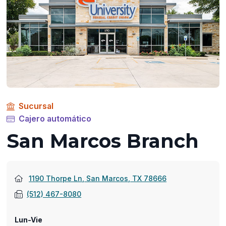
Sucursal
Cajero automático
San Marcos Branch
(abre
1190 Thorpe Ln, San Marcos, TX 78666
en
(512) 467-8080
una
nueva
Lun-Vie
ventana)