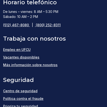
Horario telefónico
De lunes – viernes: 8 AM – 5:30 PM
Sábado: 10 AM – 2 PM
(512) 467-8080
|
(800) 252-8311
Trabaja con nosotros
Empleo en UFCU
(opens
Vacantes disponibles
in
Más información sobre nosotros
a
Seguridad
new
window)
Centro de seguridad
Política contra el fraude
Prioriza tu seguridad