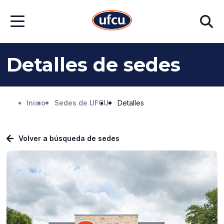
Ir
Ir
Buscar
al
al
Abrir
contenido
contenido
menú
principal
de
pie
de
Detalles de sedes
página
Inicio
Sedes de UFCU
Detalles
Volver a búsqueda de sedes