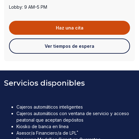
Lobby: 9 AM–5 PM
(abre
Haz una cita
en
una
(abre
Ver tiempos de espera
nueva
en
ventana)
una
nueva
ventana)
Servicios disponibles
Cajeros automáticos inteligentes
Cajeros automáticos con ventana de servicio y acceso
peatonal que aceptan depósitos
Kiosko de banca en línea
*
Asesor/a Financiero/a de LPL