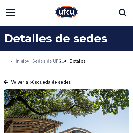
Ir
Ir
Buscar
al
al
Abrir
contenido
contenido
menú
principal
de
pie
de
Detalles de sedes
página
Inicio
Sedes de UFCU
Detalles
Volver a búsqueda de sedes