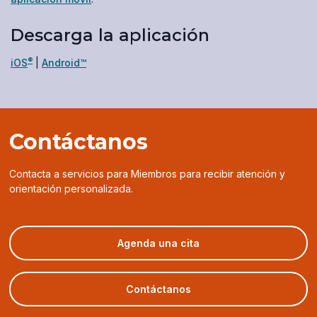
Descarga la aplicación
®
(opens
(opens
iOS
|
Android™
in
in
a
a
new
new
window)
window)
Contáctanos
Contacta a servicios para Miembros para recibir atención y
orientación personalizada.
(opens
Agenda una cita
in
a
new
Contáctanos
window)