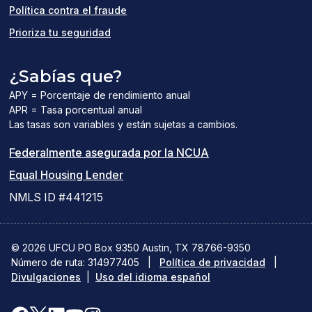
Política contra el fraude
Prioriza tu seguridad
¿Sabías que?
APY = Porcentaje de rendimiento anual
APR = Tasa porcentual anual
Las tasas son variables y están sujetas a cambios.
(el
Federalmente asegurada por la NCUA
(el
enlace
Equal Housing Lender
enlace
del
NMLS ID #441215
abre
PDF
una
abre
© 2026 UFCU PO Box 9350 Austin, TX 78766-9350
Número de ruta: 314977405
nueva
|
Política de privacidad
una
|
Divulgaciones
|
Uso del idioma español
ventana)
nueva
ventana)