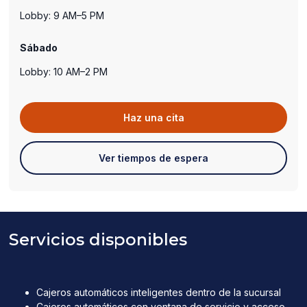
Lobby: 9 AM–5 PM
Sábado
Lobby: 10 AM–2 PM
(abre
Haz una cita
en
una
(abre
Ver tiempos de espera
nueva
en
ventana)
una
nueva
ventana)
Servicios disponibles
Cajeros automáticos inteligentes dentro de la sucursal
Cajeros automáticos con ventana de servicio y acceso