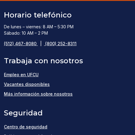
Horario telefónico
De lunes – viernes: 8 AM – 5:30 PM
Sábado: 10 AM – 2 PM
(512) 467-8080
|
(800) 252-8311
Trabaja con nosotros
Empleo en UFCU
(opens
Vacantes disponibles
in
Más información sobre nosotros
a
Seguridad
new
window)
Centro de seguridad