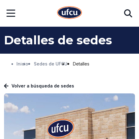
Ir
Ir
Buscar
al
al
Abrir
contenido
contenido
menú
principal
de
pie
de
Detalles de sedes
página
Inicio
Sedes de UFCU
Detalles
Volver a búsqueda de sedes