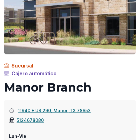
Sucursal
Cajero automático
Manor Branch
(abre
11940 E US 290, Manor, TX 78653
en
5124678080
una
nueva
Lun-Vie
ventana)