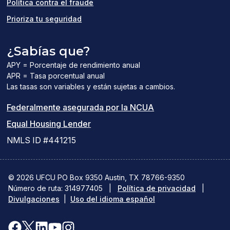
Política contra el fraude
Prioriza tu seguridad
¿Sabías que?
APY = Porcentaje de rendimiento anual
APR = Tasa porcentual anual
Las tasas son variables y están sujetas a cambios.
(el
Federalmente asegurada por la NCUA
(el
enlace
Equal Housing Lender
enlace
del
NMLS ID #441215
abre
PDF
una
abre
© 2026 UFCU PO Box 9350 Austin, TX 78766-9350
Número de ruta: 314977405
nueva
|
Política de privacidad
una
|
Divulgaciones
|
Uso del idioma español
ventana)
nueva
ventana)
Facebook
X(se
LinkedIn
YouTube
Instagram