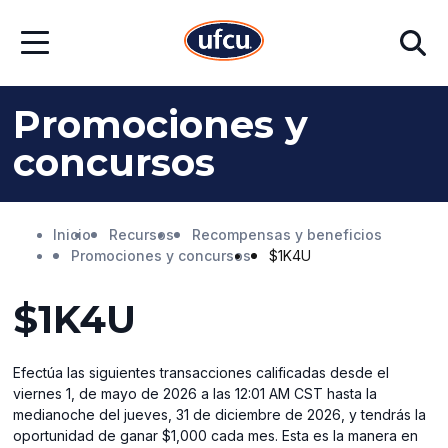
Ir
Ir
Buscar
al
al
Abrir
contenido
contenido
menú
principal
de
pie
Promociones y
de
página
concursos
Inicio
Recursos
Recompensas y beneficios
Promociones y concursos
$1K4U
$1K4U
Efectúa las siguientes transacciones calificadas desde el
viernes 1, de mayo de 2026 a las 12:01 AM CST hasta la
medianoche del jueves, 31 de diciembre de 2026, y tendrás la
oportunidad de ganar $1,000 cada mes. Esta es la manera en