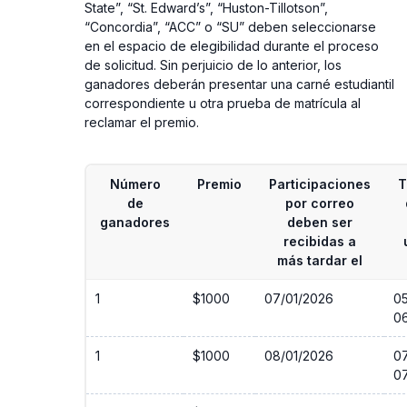
State”, “St. Edward’s”, “Huston-Tillotson”,
“Concordia”, “ACC” o “SU” deben seleccionarse
en el espacio de elegibilidad durante el proceso
de solicitud. Sin perjuicio de lo anterior, los
ganadores deberán presentar una carné estudiantil
correspondiente u otra prueba de matrícula al
reclamar el premio.
Número
Premio
Participaciones
T
de
por correo
ganadores
deben ser
recibidas a
más tardar el
1
$1000
07/01/2026
0
0
1
$1000
08/01/2026
0
0