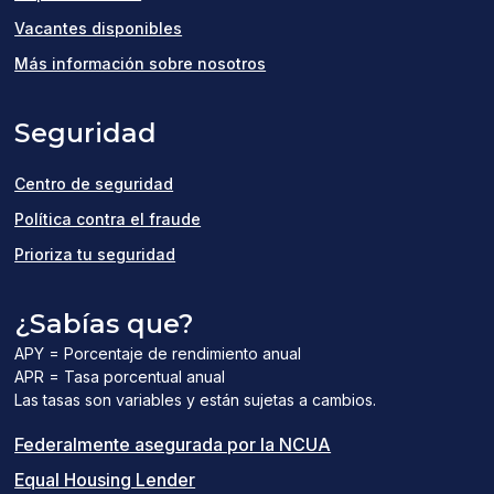
(opens
Vacantes disponibles
in
Más información sobre nosotros
a
Seguridad
new
window)
Centro de seguridad
Política contra el fraude
Prioriza tu seguridad
¿Sabías que?
APY = Porcentaje de rendimiento anual
APR = Tasa porcentual anual
Las tasas son variables y están sujetas a cambios.
(el
Federalmente asegurada por la NCUA
(el
enlace
Equal Housing Lender