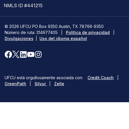
enlace
del
NMLS ID #441215
abre
PDF
una
abre
© 2026 UFCU PO Box 9350 Austin, TX 78766-9350
Número de ruta: 314977405
nueva
|
Política de privacidad
una
|
Divulgaciones
|
Uso del idioma español
ventana)
nueva
ventana)
Facebook
X(se
LinkedIn
YouTube
Instagram
(se
abre
(se
(se
(se
abre
en
abre
abre
abre
(opens
UFCU está orgullosamente asociada con:
Credit Coach
|
en
una
en
en
en
(opens
(opens
in
GreenPath
|
Silvur
|
Zelle
in
in
a
una
nueva
una
una
una
a
a
new
nueva
ventana)
nueva
nueva
nueva
new
new
window
window)
window)
ventana)
ventana)
ventana)
ventana)