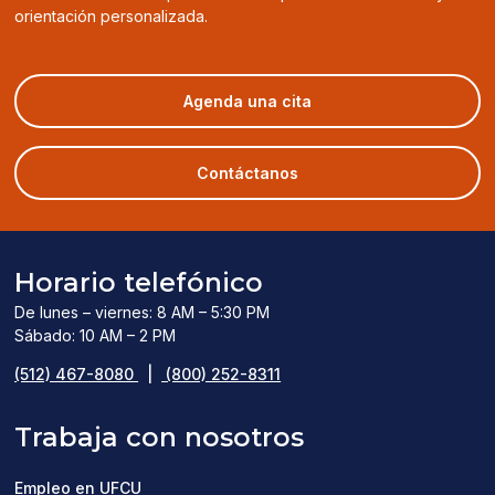
orientación personalizada.
(opens
Agenda una cita
in
a
new
Contáctanos
window)
Horario telefónico
De lunes – viernes: 8 AM – 5:30 PM
Sábado: 10 AM – 2 PM
(512) 467-8080
|
(800) 252-8311
Trabaja con nosotros
Empleo en UFCU