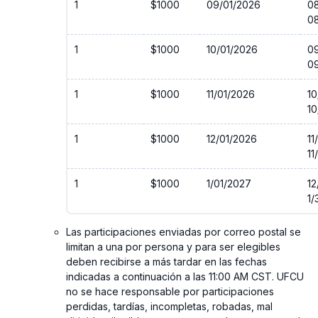
1
$1000
09/01/2026
0
0
1
$1000
10/01/2026
0
0
1
$1000
11/01/2026
10
10
1
$1000
12/01/2026
11
11
1
$1000
1/01/2027
12
1/
Las participaciones enviadas por correo postal se
limitan a una por persona y para ser elegibles
deben recibirse a más tardar en las fechas
indicadas a continuación a las 11:00 AM CST. UFCU
no se hace responsable por participaciones
perdidas, tardías, incompletas, robadas, mal