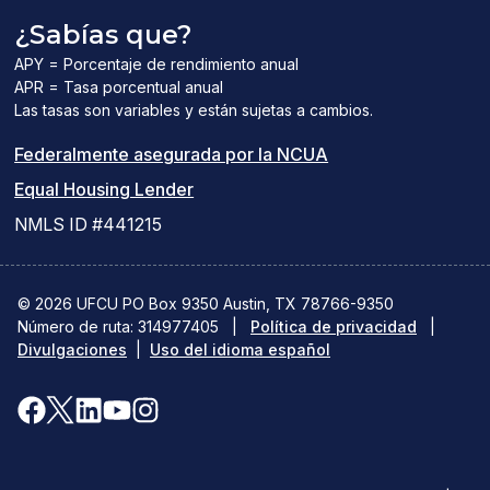
¿Sabías que?
APY = Porcentaje de rendimiento anual
APR = Tasa porcentual anual
Las tasas son variables y están sujetas a cambios.
(el
Federalmente asegurada por la NCUA
(el
enlace
Equal Housing Lender
enlace
del
NMLS ID #441215
abre
PDF
una
abre
© 2026 UFCU PO Box 9350 Austin, TX 78766-9350
Número de ruta: 314977405
nueva
|
Política de privacidad
una
|
Divulgaciones
|
Uso del idioma español
ventana)
nueva
ventana)
Facebook
X(se
LinkedIn
YouTube
Instagram
(se
abre
(se
(se
(se
abre
en
abre
abre
abre