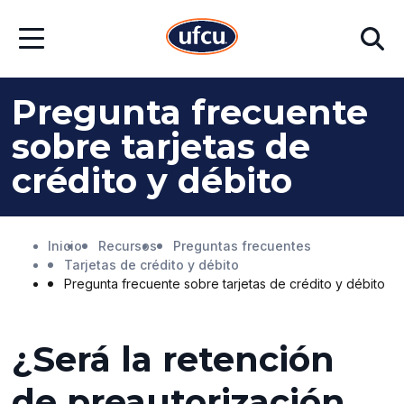
Ir
Ir
Buscar
al
al
Abrir
contenido
contenido
menú
principal
de
pie
Pregunta frecuente
de
página
sobre tarjetas de
crédito y débito
Inicio
Recursos
Preguntas frecuentes
Tarjetas de crédito y débito
Pregunta frecuente sobre tarjetas de crédito y débito
¿Será la retención
de preautorización