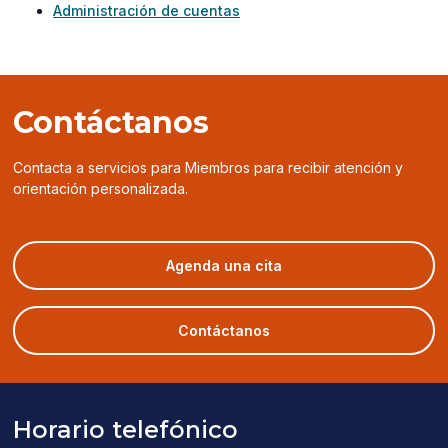
Administración de cuentas
Contáctanos
Contacta a servicios para Miembros para recibir atención y
orientación personalizada.
(opens
Agenda una cita
in
a
new
Contáctanos
window)
Horario telefónico