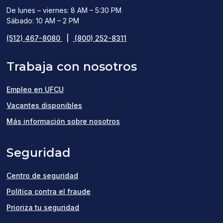
De lunes – viernes: 8 AM – 5:30 PM
Sábado: 10 AM – 2 PM
(512) 467-8080
|
(800) 252-8311
Trabaja con nosotros
Empleo en UFCU
(opens
Vacantes disponibles
in
Más información sobre nosotros
a
Seguridad
new
window)
Centro de seguridad
Política contra el fraude
Prioriza tu seguridad