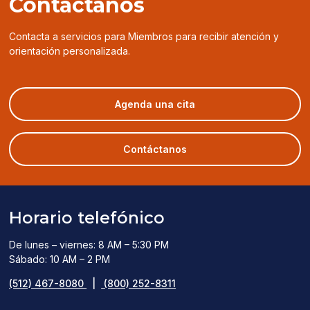
Contáctanos
Contacta a servicios para Miembros para recibir atención y
orientación personalizada.
(opens
Agenda una cita
in
a
new
Contáctanos
window)
Horario telefónico
De lunes – viernes: 8 AM – 5:30 PM
Sábado: 10 AM – 2 PM
(512) 467-8080
|
(800) 252-8311