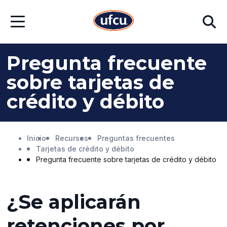
Ir
Ir
Buscar
al
al
Abrir
contenido
contenido
menú
principal
de
pie
Pregunta frecuente
de
página
sobre tarjetas de
crédito y débito
Inicio
Recursos
Preguntas frecuentes
Tarjetas de crédito y débito
Pregunta frecuente sobre tarjetas de crédito y débito
¿Se aplicarán
retenciones por