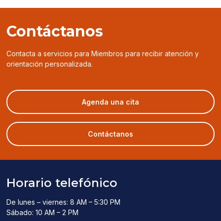
Contáctanos
Contacta a servicios para Miembros para recibir atención y
orientación personalizada.
(opens
Agenda una cita
in
a
new
Contáctanos
window)
Horario telefónico
De lunes – viernes: 8 AM – 5:30 PM
Sábado: 10 AM – 2 PM