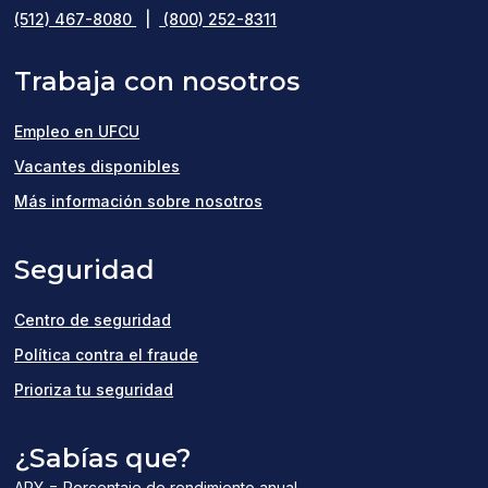
(512) 467-8080
|
(800) 252-8311
Trabaja con nosotros
Empleo en UFCU
(opens
Vacantes disponibles
in
Más información sobre nosotros
a
Seguridad
new
window)
Centro de seguridad
Política contra el fraude
Prioriza tu seguridad
¿Sabías que?
APY = Porcentaje de rendimiento anual