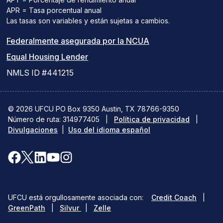
APR = Tasa porcentual anual
Las tasas son variables y están sujetas a cambios.
(el
Federalmente asegurada por la NCUA
(el
enlace
Equal Housing Lender
enlace
del
NMLS ID #441215
abre
PDF
una
abre
© 2026 UFCU PO Box 9350 Austin, TX 78766-9350
Número de ruta: 314977405
nueva
|
Política de privacidad
una
|
Divulgaciones
|
Uso del idioma español
ventana)
nueva
ventana)
Facebook
X(se
LinkedIn
YouTube
Instagram
(se
abre
(se
(se
(se
abre
en
abre
abre
abre
(opens
UFCU está orgullosamente asociada con:
Credit Coach
|
en
una
en
en
en
(opens
(opens
in
GreenPath
|
Silvur
|
Zelle
in
in
a
una
nueva
una
una
una