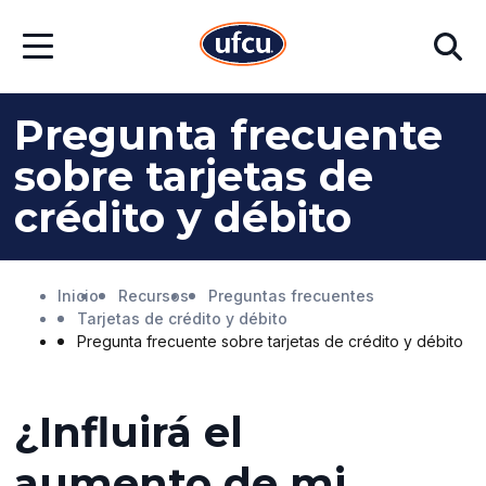
Ir
Ir
Buscar
al
al
Abrir
contenido
contenido
menú
principal
de
pie
Pregunta frecuente
de
página
sobre tarjetas de
crédito y débito
Inicio
Recursos
Preguntas frecuentes
Tarjetas de crédito y débito
Pregunta frecuente sobre tarjetas de crédito y débito
¿Influirá el
aumento de mi