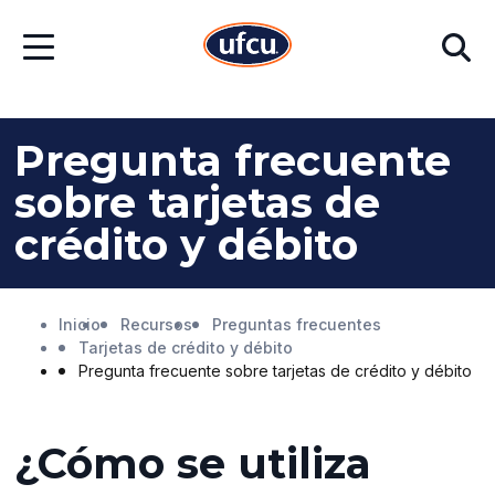
Ir
Ir
Buscar
al
al
Abrir
contenido
contenido
menú
principal
de
pie
de
Pregunta frecuente
página
sobre tarjetas de
crédito y débito
Inicio
Recursos
Preguntas frecuentes
Tarjetas de crédito y débito
Pregunta frecuente sobre tarjetas de crédito y débito
¿Cómo se utiliza