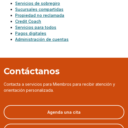
Servicios de sobregiro
Sucursales compartidas
Propiedad no reclamada
Credit Coach
Servicios para todos
Pagos digitales
Administración de cuentas
Contáctanos
Contacta a servicios para Miembros para recibir atención y
orientación personalizada.
(opens
Agenda una cita
in
a