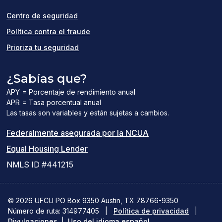
window)
Centro de seguridad
Política contra el fraude
Prioriza tu seguridad
¿Sabías que?
APY = Porcentaje de rendimiento anual
APR = Tasa porcentual anual
Las tasas son variables y están sujetas a cambios.
(el
Federalmente asegurada por la NCUA
(el
enlace
Equal Housing Lender
enlace
del
NMLS ID #441215
abre
PDF
una
abre
© 2026 UFCU PO Box 9350 Austin, TX 78766-9350
Número de ruta: 314977405
nueva
|
Política de privacidad
una
|
Divulgaciones
|
Uso del idioma español