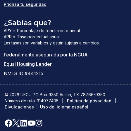
Prioriza tu seguridad
¿Sabías que?
APY = Porcentaje de rendimiento anual
APR = Tasa porcentual anual
Las tasas son variables y están sujetas a cambios.
(el
Federalmente asegurada por la NCUA
(el
enlace
Equal Housing Lender
enlace
del
NMLS ID #441215
abre
PDF
una
abre
© 2026 UFCU PO Box 9350 Austin, TX 78766-9350
Número de ruta: 314977405
nueva
|
Política de privacidad
una
|
Divulgaciones
|
Uso del idioma español
ventana)
nueva
ventana)
Facebook
X(se
LinkedIn
YouTube
Instagram