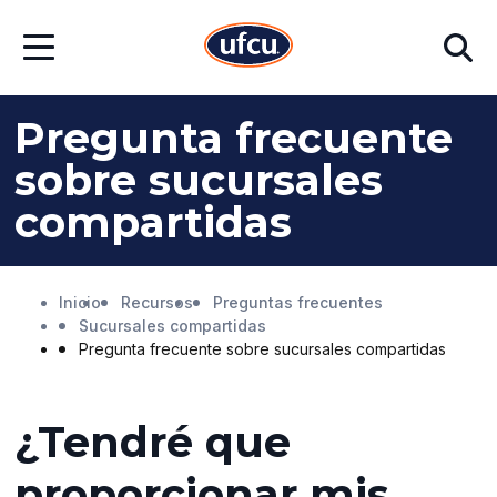
Ir
Ir
Buscar
al
al
Abrir
contenido
contenido
menú
principal
de
pie
Pregunta frecuente
de
página
sobre sucursales
compartidas
Inicio
Recursos
Preguntas frecuentes
Sucursales compartidas
Pregunta frecuente sobre sucursales compartidas
¿Tendré que
proporcionar mis