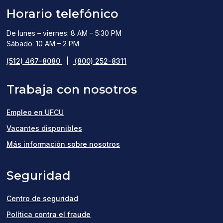
Horario telefónico
De lunes – viernes: 8 AM – 5:30 PM
Sábado: 10 AM – 2 PM
(512) 467-8080
|
(800) 252-8311
Trabaja con nosotros
Empleo en UFCU
(opens
Vacantes disponibles
in
Más información sobre nosotros
a
Seguridad
new
window)
Centro de seguridad
Política contra el fraude