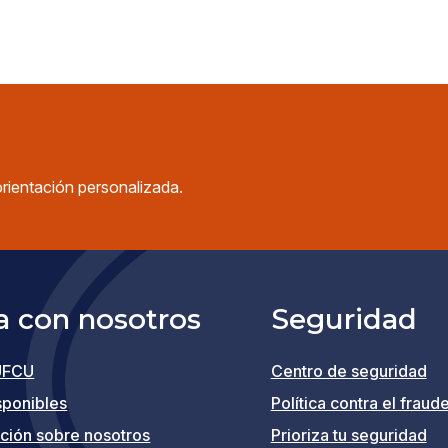
orientación personalizada.
a con nosotros
Seguridad
UFCU
Centro de seguridad
(opens
sponibles
Política contra el fraud
in
ción sobre nosotros
Prioriza tu seguridad