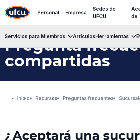
Ir
Ir
Sedes de
Ac
Personal
Empresa
al
al
UFCU
de
contenido
contenido
principal
de
Servicios para Miembros
Artículos
Herramientas
E
Pregunta frecue
pie
de
compartidas
página
Inicio
Recursos
Preguntas frecuentes
Sucursal
¿Aceptará una sucur