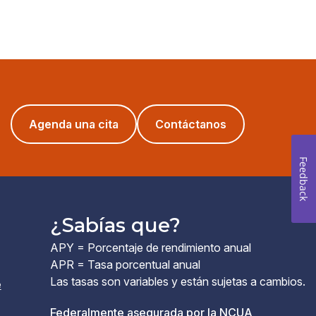
(opens
Agenda una cita
Contáctanos
in
a
Feedback
new
window)
¿Sabías que?
APY = Porcentaje de rendimiento anual
APR = Tasa porcentual anual
Las tasas son variables y están sujetas a cambios.
e
(el
Federalmente asegurada por la NCUA