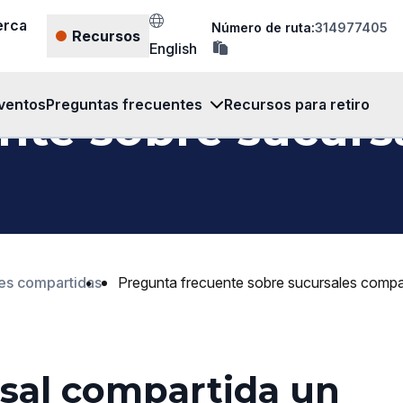
erca
Número de ruta:
314977405
Recursos
copia
English
el
número
de
ruta
ventos
Preguntas frecuentes
Recursos para retiro
nte sobre sucurs
en
el
portapapeles
es compartidas
Pregunta frecuente sobre sucursales compa
sal compartida un