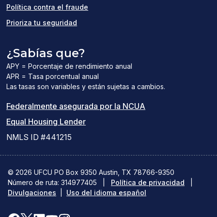
Política contra el fraude
Prioriza tu seguridad
¿Sabías que?
APY = Porcentaje de rendimiento anual
APR = Tasa porcentual anual
Las tasas son variables y están sujetas a cambios.
(el
Federalmente asegurada por la NCUA
(el
enlace
Equal Housing Lender
enlace
del
NMLS ID #441215
abre
PDF
una
abre
© 2026 UFCU PO Box 9350 Austin, TX 78766-9350
Número de ruta: 314977405
nueva
|
Política de privacidad
una
|
Divulgaciones
|
Uso del idioma español
ventana)
nueva
ventana)