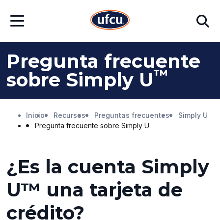
Ir
Ir
Buscar
al
al
Abrir
contenido
contenido
menú
principal
de
pie
Pregunta frecuente
de
página
™
sobre Simply U
Inicio
Recursos
Preguntas frecuentes
Simply U
Pregunta frecuente sobre Simply U
¿Es la cuenta Simply
U™ una tarjeta de
crédito?