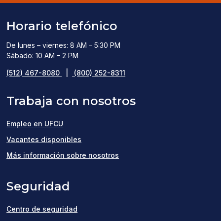
Horario telefónico
De lunes – viernes: 8 AM – 5:30 PM
Sábado: 10 AM – 2 PM
(512) 467-8080
|
(800) 252-8311
Trabaja con nosotros
Empleo en UFCU
(opens
Vacantes disponibles
in
Más información sobre nosotros
a
Seguridad
new
window)
Centro de seguridad