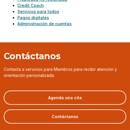
Credit Coach
Servicios para todos
Pagos digitales
Administración de cuentas
Contáctanos
Contacta a servicios para Miembros para recibir atención y
orientación personalizada.
(opens
Agenda una cita
in
a
new
Contáctanos
window)