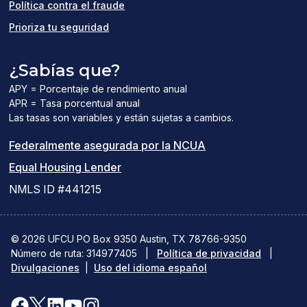
Política contra el fraude
Prioriza tu seguridad
¿Sabías que?
APY = Porcentaje de rendimiento anual
APR = Tasa porcentual anual
Las tasas son variables y están sujetas a cambios.
(el
Federalmente asegurada por la NCUA
(el
enlace
Equal Housing Lender
enlace
del
NMLS ID #441215
abre
PDF
una
abre
© 2026 UFCU PO Box 9350 Austin, TX 78766-9350
Número de ruta: 314977405
nueva
|
Política de privacidad
una
|
Divulgaciones
|
Uso del idioma español
ventana)
nueva
ventana)
Facebook
X(se
LinkedIn
YouTube
Instagram