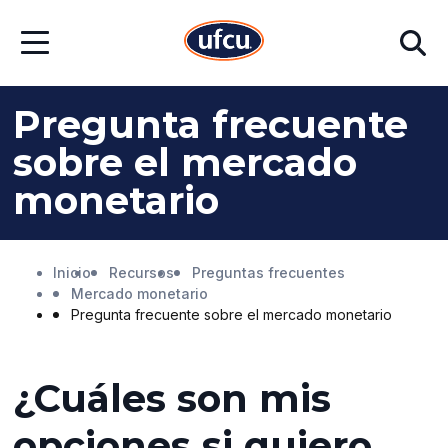
Ir
Ir
Buscar
al
al
Abrir
contenido
contenido
menú
principal
de
pie
Pregunta frecuente
de
página
sobre el mercado
monetario
Inicio
Recursos
Preguntas frecuentes
Mercado monetario
Pregunta frecuente sobre el mercado monetario
¿Cuáles son mis
opciones si quiero