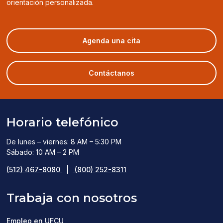
orientación personalizada.
(opens
Agenda una cita
in
a
new
Contáctanos
window)
Horario telefónico
De lunes – viernes: 8 AM – 5:30 PM
Sábado: 10 AM – 2 PM
(512) 467-8080
|
(800) 252-8311
Trabaja con nosotros
Empleo en UFCU