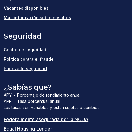
(opens
Vacantes disponibles
in
Más información sobre nosotros
a
Seguridad
new
window)
Centro de seguridad
Política contra el fraude
Prioriza tu seguridad
¿Sabías que?
APY = Porcentaje de rendimiento anual
APR = Tasa porcentual anual
Las tasas son variables y están sujetas a cambios.
(el
Federalmente asegurada por la NCUA
(el
enlace
Equal Housing Lender