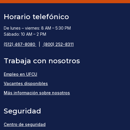
Horario telefónico
De lunes – viernes: 8 AM – 5:30 PM
Sábado: 10 AM – 2 PM
(512) 467-8080
|
(800) 252-8311
Trabaja con nosotros
Empleo en UFCU
(opens
Vacantes disponibles
in
Más información sobre nosotros
a
Seguridad
new
window)
Centro de seguridad