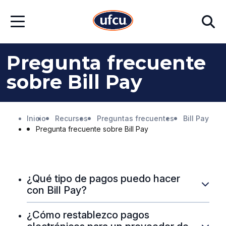
Ir
Ir
Buscar
al
al
Abrir
contenido
contenido
menú
principal
de
pie
Pregunta frecuente
de
página
sobre Bill Pay
Inicio
Recursos
Preguntas frecuentes
Bill Pay
Pregunta frecuente sobre Bill Pay
¿Qué tipo de pagos puedo hacer
con Bill Pay?
¿Cómo restablezco pagos