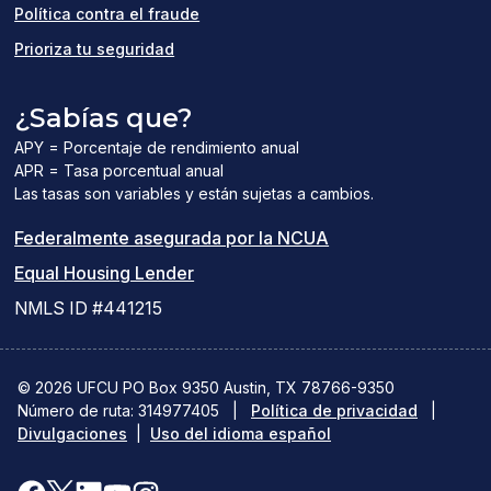
Política contra el fraude
Prioriza tu seguridad
¿Sabías que?
APY = Porcentaje de rendimiento anual
APR = Tasa porcentual anual
Las tasas son variables y están sujetas a cambios.
(el
Federalmente asegurada por la NCUA
(el
enlace
Equal Housing Lender
enlace
del
NMLS ID #441215
abre
PDF
una
abre
© 2026 UFCU PO Box 9350 Austin, TX 78766-9350
Número de ruta: 314977405
nueva
|
Política de privacidad
una
|
Divulgaciones
|
Uso del idioma español
ventana)
nueva
ventana)