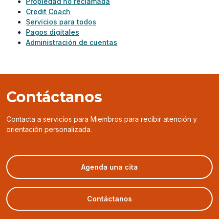
Propiedad no reclamada
Credit Coach
Servicios para todos
Pagos digitales
Administración de cuentas
Contáctanos
Contacta a servicios para Miembros para recibir atención y
orientación personalizada.
(opens
Agenda una cita
in
a
new
Contáctanos
window)