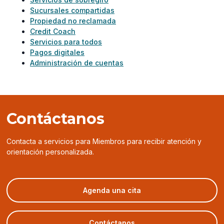
Sucursales compartidas
Propiedad no reclamada
Credit Coach
Servicios para todos
Pagos digitales
Administración de cuentas
Contáctanos
Contacta a servicios para Miembros para recibir atención y
orientación personalizada.
(opens
Agenda una cita
in
a
new
Contáctanos