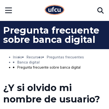
Ir
Ir
Buscar
al
al
Abrir
contenido
contenido
menú
principal
de
pie
Pregunta frecuente
de
página
sobre banca digital
Inicio
Recursos
Preguntas frecuentes
Banca digital
Pregunta frecuente sobre banca digital
¿Y si olvido mi
nombre de usuario?