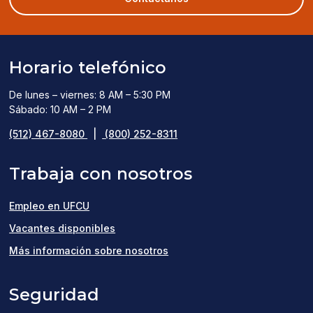
window)
Horario telefónico
De lunes – viernes: 8 AM – 5:30 PM
Sábado: 10 AM – 2 PM
(512) 467-8080
|
(800) 252-8311
Trabaja con nosotros
Empleo en UFCU
(opens
Vacantes disponibles
in
Más información sobre nosotros
a
Seguridad
new