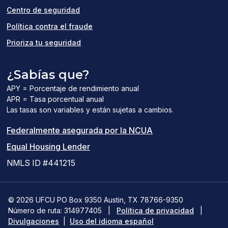
window)
Centro de seguridad
Política contra el fraude
Prioriza tu seguridad
¿Sabías que?
APY = Porcentaje de rendimiento anual
APR = Tasa porcentual anual
Las tasas son variables y están sujetas a cambios.
(el
Federalmente asegurada por la NCUA
(el
enlace
Equal Housing Lender
enlace
del
NMLS ID #441215
abre
PDF
una
abre
© 2026 UFCU PO Box 9350 Austin, TX 78766-9350
Número de ruta: 314977405
nueva
|
Política de privacidad
una
|
Divulgaciones
|
Uso del idioma español
ventana)
nueva