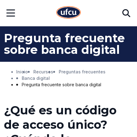
Ir
Ir
Buscar
al
al
Abrir
contenido
contenido
menú
principal
de
pie
Pregunta frecuente
de
página
sobre banca digital
Inicio
Recursos
Preguntas frecuentes
Banca digital
Pregunta frecuente sobre banca digital
¿Qué es un código
de acceso único?