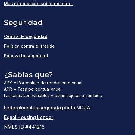
in
Más información sobre nosotros
a
Seguridad
new
window)
Centro de seguridad
Política contra el fraude
Prioriza tu seguridad
¿Sabías que?
APY = Porcentaje de rendimiento anual
APR = Tasa porcentual anual
Las tasas son variables y están sujetas a cambios.
(el
Federalmente asegurada por la NCUA
(el
enlace
Equal Housing Lender
enlace
del
NMLS ID #441215