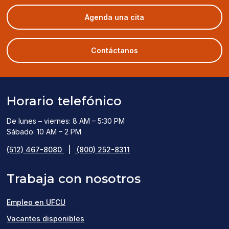
(opens
Agenda una cita
in
a
new
Contáctanos
window)
Horario telefónico
De lunes – viernes: 8 AM – 5:30 PM
Sábado: 10 AM – 2 PM
(512) 467-8080
|
(800) 252-8311
Trabaja con nosotros
Empleo en UFCU
(opens
Vacantes disponibles