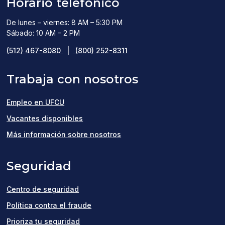
Horario telefónico
De lunes – viernes: 8 AM – 5:30 PM
Sábado: 10 AM – 2 PM
(512) 467-8080
|
(800) 252-8311
Trabaja con nosotros
Empleo en UFCU
(opens
Vacantes disponibles
in
Más información sobre nosotros
a
Seguridad
new
window)
Centro de seguridad
Política contra el fraude
Prioriza tu seguridad