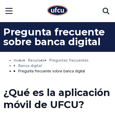
Ir
Ir
Buscar
al
al
Abrir
contenido
contenido
menú
principal
de
pie
Pregunta frecuente
de
página
sobre banca digital
Inicio
Recursos
Preguntas frecuentes
Banca digital
Pregunta frecuente sobre banca digital
¿Qué es la aplicación
móvil de UFCU?