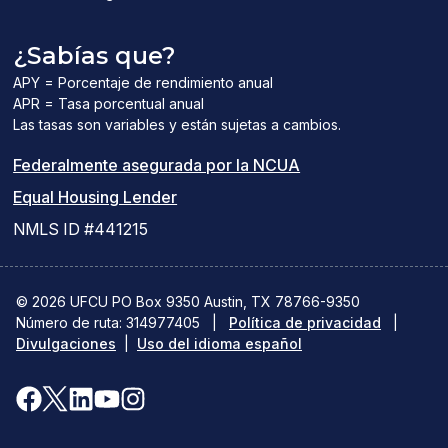
¿Sabías que?
APY = Porcentaje de rendimiento anual
APR = Tasa porcentual anual
Las tasas son variables y están sujetas a cambios.
(el
Federalmente asegurada por la NCUA
(el
enlace
Equal Housing Lender
enlace
del
NMLS ID #441215
abre
PDF
una
abre
© 2026 UFCU PO Box 9350 Austin, TX 78766-9350
Número de ruta: 314977405
nueva
|
Política de privacidad
una
|
Divulgaciones
|
Uso del idioma español
ventana)
nueva
ventana)
Facebook
X(se
LinkedIn
YouTube
Instagram
(se
abre
(se
(se
(se