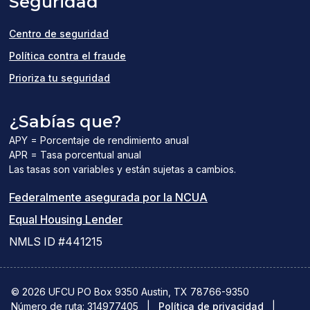
Seguridad
new
window)
Centro de seguridad
Política contra el fraude
Prioriza tu seguridad
¿Sabías que?
APY = Porcentaje de rendimiento anual
APR = Tasa porcentual anual
Las tasas son variables y están sujetas a cambios.
(el
Federalmente asegurada por la NCUA
(el
enlace
Equal Housing Lender
enlace
del
NMLS ID #441215
abre
PDF
una
abre
© 2026 UFCU PO Box 9350 Austin, TX 78766-9350
Número de ruta: 314977405
nueva
|
Política de privacidad
una
|