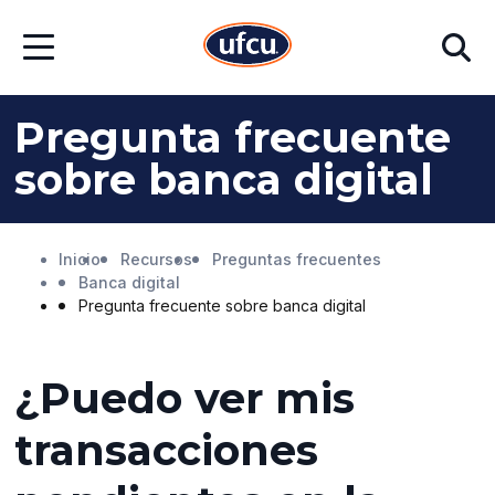
Ir
Ir
Buscar
al
al
Abrir
contenido
contenido
menú
principal
de
pie
Pregunta frecuente
de
página
sobre banca digital
Inicio
Recursos
Preguntas frecuentes
Banca digital
Pregunta frecuente sobre banca digital
¿Puedo ver mis
transacciones