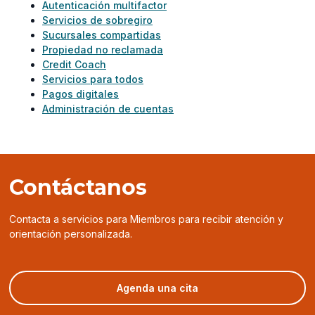
Autenticación multifactor
Servicios de sobregiro
Sucursales compartidas
Propiedad no reclamada
Credit Coach
Servicios para todos
Pagos digitales
Administración de cuentas
Contáctanos
Contacta a servicios para Miembros para recibir atención y
orientación personalizada.
(opens
Agenda una cita
in