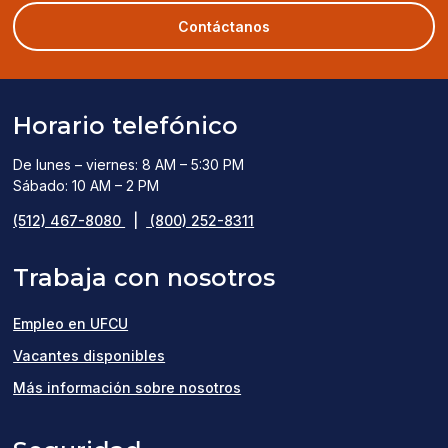
a
new
Contáctanos
window)
Horario telefónico
De lunes – viernes: 8 AM – 5:30 PM
Sábado: 10 AM – 2 PM
(512) 467-8080
|
(800) 252-8311
Trabaja con nosotros
Empleo en UFCU
(opens
Vacantes disponibles
in
Más información sobre nosotros
a