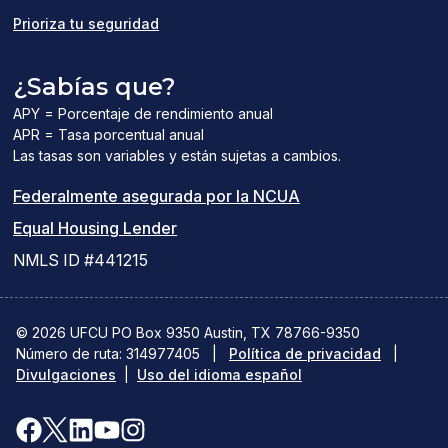
Prioriza tu seguridad
¿Sabías que?
APY = Porcentaje de rendimiento anual
APR = Tasa porcentual anual
Las tasas son variables y están sujetas a cambios.
(el
Federalmente asegurada por la NCUA
(el
enlace
Equal Housing Lender
enlace
del
NMLS ID #441215
abre
PDF
una
abre
© 2026 UFCU PO Box 9350 Austin, TX 78766-9350
Número de ruta: 314977405
nueva
|
Política de privacidad
una
|
Divulgaciones
|
Uso del idioma español
ventana)
nueva
ventana)
Facebook
X(se
LinkedIn
YouTube
Instagram