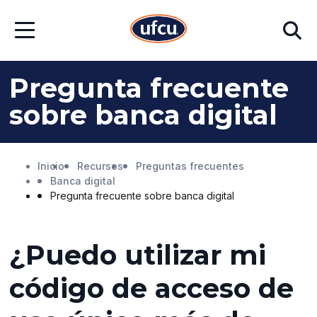
Ir
Ir
Buscar
al
al
Abrir
contenido
contenido
menú
principal
de
pie
Pregunta frecuente
de
página
sobre banca digital
Inicio
Recursos
Preguntas frecuentes
Banca digital
Pregunta frecuente sobre banca digital
¿Puedo utilizar mi
código de acceso de