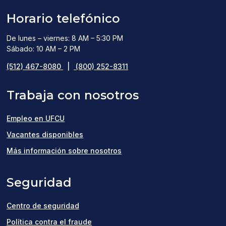
Horario telefónico
De lunes – viernes: 8 AM – 5:30 PM
Sábado: 10 AM – 2 PM
(512) 467-8080
|
(800) 252-8311
Trabaja con nosotros
Empleo en UFCU
(opens
Vacantes disponibles
in
Más información sobre nosotros
a
Seguridad
new
window)
Centro de seguridad
Política contra el fraude