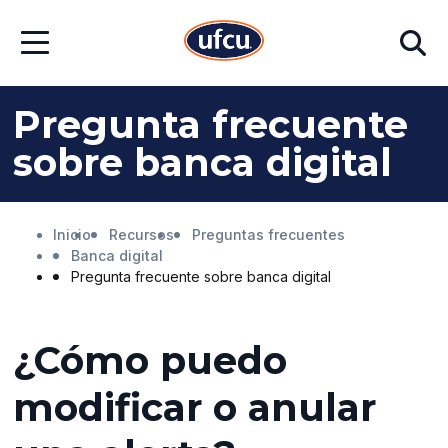
Ir
Ir
Buscar
al
al
Abrir
contenido
contenido
menú
principal
de
pie
Pregunta frecuente
de
página
sobre banca digital
Inicio
Recursos
Preguntas frecuentes
Banca digital
Pregunta frecuente sobre banca digital
¿Cómo puedo
modificar o anular