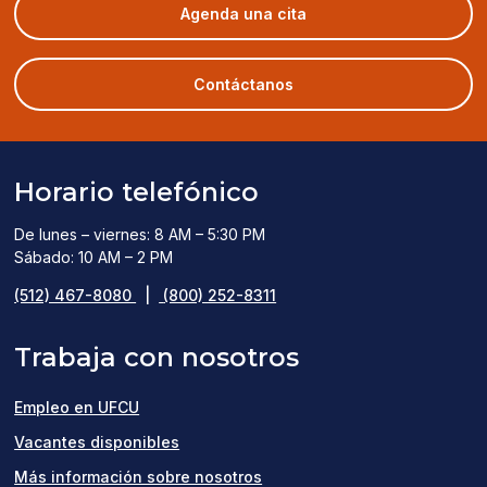
(opens
Agenda una cita
in
a
new
Contáctanos
window)
Horario telefónico
De lunes – viernes: 8 AM – 5:30 PM
Sábado: 10 AM – 2 PM
(512) 467-8080
|
(800) 252-8311
Trabaja con nosotros
Empleo en UFCU
(opens
Vacantes disponibles
in
Más información sobre nosotros