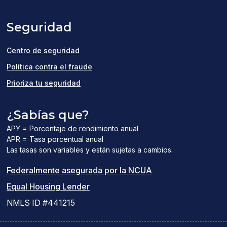
a
Seguridad
new
window)
Centro de seguridad
Política contra el fraude
Prioriza tu seguridad
¿Sabías que?
APY = Porcentaje de rendimiento anual
APR = Tasa porcentual anual
Las tasas son variables y están sujetas a cambios.
(el
Federalmente asegurada por la NCUA
(el
enlace
Equal Housing Lender
enlace
del
NMLS ID #441215
abre
PDF