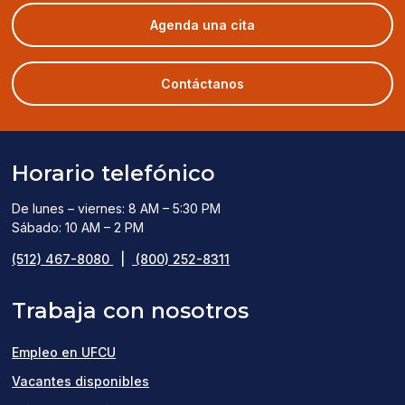
(opens
Agenda una cita
in
a
new
Contáctanos
window)
Horario telefónico
De lunes – viernes: 8 AM – 5:30 PM
Sábado: 10 AM – 2 PM
(512) 467-8080
|
(800) 252-8311
Trabaja con nosotros
Empleo en UFCU
(opens
Vacantes disponibles