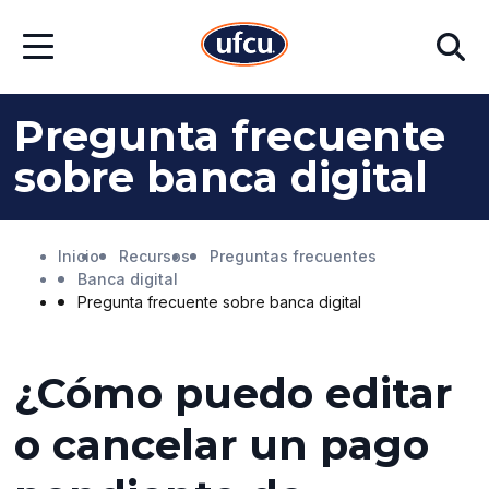
Ir
Ir
Buscar
al
al
Abrir
contenido
contenido
menú
principal
de
pie
Pregunta frecuente
de
página
sobre banca digital
Inicio
Recursos
Preguntas frecuentes
Banca digital
Pregunta frecuente sobre banca digital
¿Cómo puedo editar
o cancelar un pago