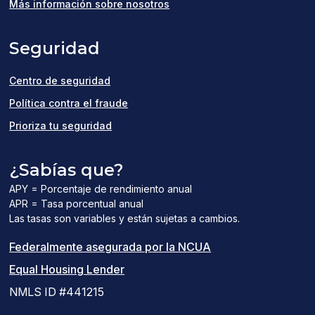
in
Más información sobre nosotros
a
Seguridad
new
window)
Centro de seguridad
Política contra el fraude
Prioriza tu seguridad
¿Sabías que?
APY = Porcentaje de rendimiento anual
APR = Tasa porcentual anual
Las tasas son variables y están sujetas a cambios.
(el
Federalmente asegurada por la NCUA
(el
enlace
Equal Housing Lender
enlace
del
NMLS ID #441215
abre
PDF