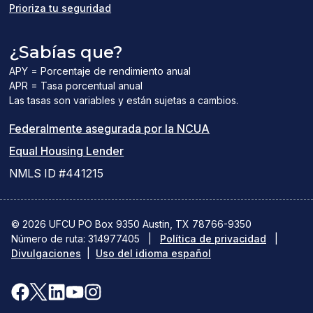
Prioriza tu seguridad
¿Sabías que?
APY = Porcentaje de rendimiento anual
APR = Tasa porcentual anual
Las tasas son variables y están sujetas a cambios.
(el
Federalmente asegurada por la NCUA
(el
enlace
Equal Housing Lender
enlace
del
NMLS ID #441215
abre
PDF
una
abre
© 2026 UFCU PO Box 9350 Austin, TX 78766-9350
Número de ruta: 314977405
nueva
|
Política de privacidad
una
|
Divulgaciones
|
Uso del idioma español
ventana)
nueva
ventana)
Facebook
X(se
LinkedIn
YouTube
Instagram