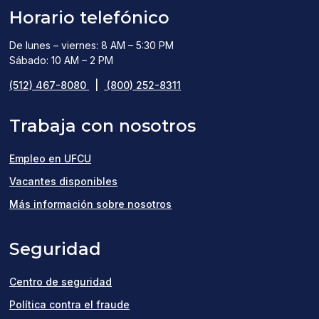
Horario telefónico
De lunes – viernes: 8 AM – 5:30 PM
Sábado: 10 AM – 2 PM
(512) 467-8080
|
(800) 252-8311
Trabaja con nosotros
Empleo en UFCU
(opens
Vacantes disponibles
in
Más información sobre nosotros
a
Seguridad
new
window)
Centro de seguridad
Política contra el fraude