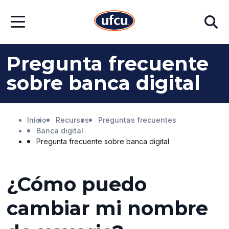
Ir
Ir
Buscar
al
al
Abrir
contenido
contenido
menú
principal
de
pie
Pregunta frecuente
de
página
sobre banca digital
Inicio
Recursos
Preguntas frecuentes
Banca digital
Pregunta frecuente sobre banca digital
¿Cómo puedo
cambiar mi nombre