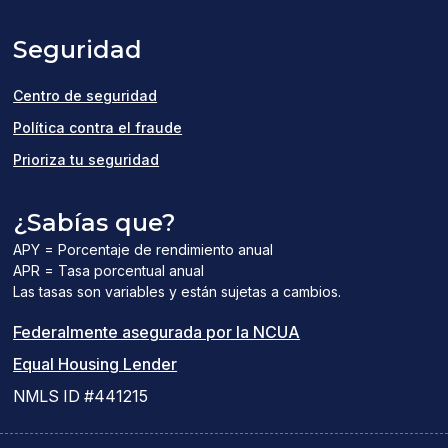
a
Seguridad
new
window)
Centro de seguridad
Política contra el fraude
Prioriza tu seguridad
¿Sabías que?
APY = Porcentaje de rendimiento anual
APR = Tasa porcentual anual
Las tasas son variables y están sujetas a cambios.
(el
Federalmente asegurada por la NCUA
(el
enlace
Equal Housing Lender
enlace
del
NMLS ID #441215
abre
PDF