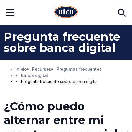
Ir
Ir
Buscar
al
al
Abrir
contenido
contenido
menú
principal
de
pie
Pregunta frecuente
de
página
sobre banca digital
Inicio
Recursos
Preguntas frecuentes
Banca digital
Pregunta frecuente sobre banca digital
¿Cómo puedo
alternar entre mi