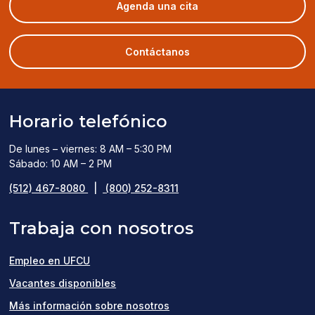
(opens
Agenda una cita
in
a
new
Contáctanos
window)
Horario telefónico
De lunes – viernes: 8 AM – 5:30 PM
Sábado: 10 AM – 2 PM
(512) 467-8080
|
(800) 252-8311
Trabaja con nosotros
Empleo en UFCU
(opens
Vacantes disponibles
in
Más información sobre nosotros