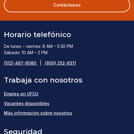
new
Contáctanos
window)
Horario telefónico
De lunes – viernes: 8 AM – 5:30 PM
Sábado: 10 AM – 2 PM
(512) 467-8080
|
(800) 252-8311
Trabaja con nosotros
Empleo en UFCU
(opens
Vacantes disponibles
in
Más información sobre nosotros
a
Seguridad
new