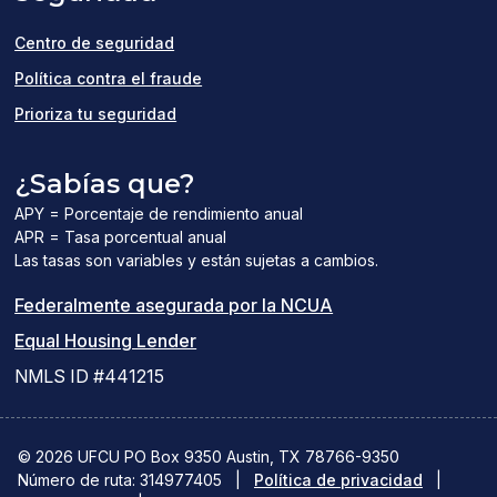
window)
Centro de seguridad
Política contra el fraude
Prioriza tu seguridad
¿Sabías que?
APY = Porcentaje de rendimiento anual
APR = Tasa porcentual anual
Las tasas son variables y están sujetas a cambios.
(el
Federalmente asegurada por la NCUA
(el
enlace
Equal Housing Lender
enlace
del
NMLS ID #441215
abre
PDF
una
abre
© 2026 UFCU PO Box 9350 Austin, TX 78766-9350
Número de ruta: 314977405
nueva
|
Política de privacidad
una
|