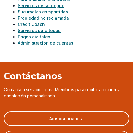
Servicios de sobregiro
Sucursales compartidas
Propiedad no reclamada
Credit Coach
Servicios para todos
Pagos digitales
Administración de cuentas
Contáctanos
Contacta a servicios para Miembros para recibir atención y
orientación personalizada.
(opens
Agenda una cita
in
a