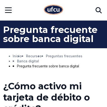
Ir
Ir
Buscar
al
al
Abrir
contenido
contenido
menú
principal
de
pie
Pregunta frecuente
de
página
sobre banca digital
Inicio
Recursos
Preguntas frecuentes
Banca digital
Pregunta frecuente sobre banca digital
¿Cómo activo mi
tarjeta de débito o