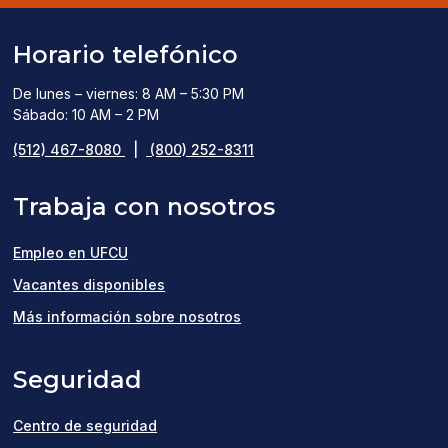
Horario telefónico
De lunes – viernes: 8 AM – 5:30 PM
Sábado: 10 AM – 2 PM
(512) 467-8080
|
(800) 252-8311
Trabaja con nosotros
Empleo en UFCU
(opens
Vacantes disponibles
in
Más información sobre nosotros
a
Seguridad
new
window)
Centro de seguridad