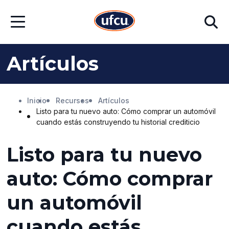
Ir
Ir
Buscar
al
al
Abrir
contenido
contenido
menú
principal
de
pie
Artículos
de
página
Inicio
Recursos
Artículos
Listo para tu nuevo auto: Cómo comprar un automóvil
cuando estás construyendo tu historial crediticio
Listo para tu nuevo
auto: Cómo comprar
un automóvil
cuando estás