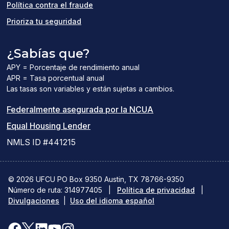
Política contra el fraude
Prioriza tu seguridad
¿Sabías que?
APY = Porcentaje de rendimiento anual
APR = Tasa porcentual anual
Las tasas son variables y están sujetas a cambios.
(el
Federalmente asegurada por la NCUA
(el
enlace
Equal Housing Lender
enlace
del
NMLS ID #441215
abre
PDF
una
abre
© 2026 UFCU PO Box 9350 Austin, TX 78766-9350
Número de ruta: 314977405
nueva
|
Política de privacidad
una
|
Divulgaciones
|
Uso del idioma español
ventana)
nueva
ventana)